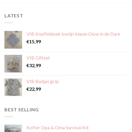
meerdere
variaties.
LATEST
Deze
optie
kan
VIB Knuffeldoek konijn blauw Glow in de Dark
gekozen
€
15,99
worden
op
de
VIB Giftset
productpagina
€
32,99
VIB Badjas grijs
€
22,99
BEST SELLING
Koffer Opa & Oma Survival Kit