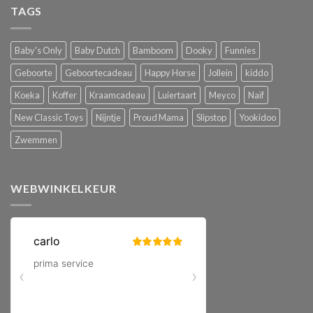
TAGS
Baby's Only
Baby Dutch
Bamboom
Dooky
Funnies
Geboorte
Geboortecadeau
Happy Horse
Jollein
kiddo
Koeka
Koffer
Kraamcadeau
Luiertaart
Meyco
Naïf
New Classic Toys
Nijntje
Proud Mama
Slipstop
Yookidoo
Zwemmen
WEBWINKELKEUR