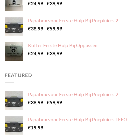
Prijsklasse:
€
24,99
-
€
39,99
€24,99
tot
Papabox voor Eerste Hulp Bij Poepluiers 2
€39,99
Prijsklasse:
€
38,99
-
€
59,99
€38,99
tot
Koffer Eerste Hulp Bij Oppassen
€59,99
Prijsklasse:
€
24,99
-
€
39,99
€24,99
tot
€39,99
FEATURED
Papabox voor Eerste Hulp Bij Poepluiers 2
Prijsklasse:
€
38,99
-
€
59,99
€38,99
tot
Papabox voor Eerste Hulp Bij Poepluiers LEEG
€59,99
€
19,99