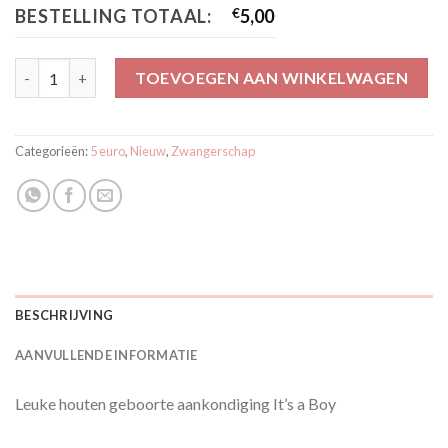
BESTELLING TOTAAL:
€
5,00
Geboorte aankondiging It’s a Boy aantal
TOEVOEGEN AAN WINKELWAGEN
Categorieën:
5 euro
,
Nieuw
,
Zwangerschap
BESCHRIJVING
AANVULLENDE INFORMATIE
Leuke houten geboorte aankondiging It’s a Boy