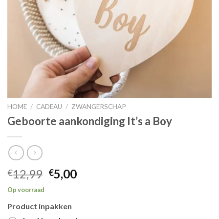
HOME
/
CADEAU
/
ZWANGERSCHAP
Geboorte aankondiging It’s a Boy
Oorspronkelijke
Huidige
12,99
5,00
€
€
prijs
prijs
Op voorraad
was:
is:
Product inpakken
€12,99.
€5,00.