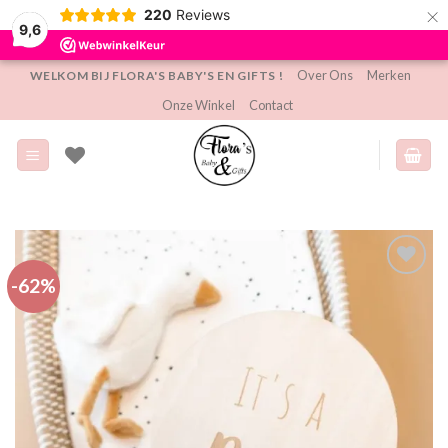
×
220
Reviews
9,6
Ga
Over Ons
Merken
WELKOM BIJ FLORA'S BABY'S EN GIFTS !
naar
Onze Winkel
Contact
inhoud
-62%
Toevoegen
aan
verlanglijst