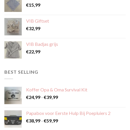
kan
gekozen
€
15,99
gekozen
worden
worden
op
op
de
VIB Giftset
de
productpagina
€
32,99
productpagina
VIB Badjas grijs
€
22,99
BEST SELLING
Koffer Opa & Oma Survival Kit
Prijsklasse:
€
24,99
-
€
39,99
€24,99
tot
Papabox voor Eerste Hulp Bij Poepluiers 2
€39,99
Prijsklasse:
€
38,99
-
€
59,99
€38,99