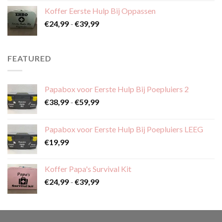
tot
Koffer Eerste Hulp Bij Oppassen
€59,99
Prijsklasse:
€
24,99
-
€
39,99
€24,99
tot
€39,99
FEATURED
Papabox voor Eerste Hulp Bij Poepluiers 2
Prijsklasse:
€
38,99
-
€
59,99
€38,99
tot
Papabox voor Eerste Hulp Bij Poepluiers LEEG
€59,99
€
19,99
Koffer Papa's Survival Kit
Prijsklasse:
€
24,99
-
€
39,99
€24,99
tot
€39,99