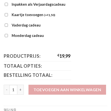
Inpakken als Verjaardagscadeau
Kaartje toevoegen
(
+
1,50
)
€
Vaderdag cadeau
Moederdag cadeau
PRODUCTPRIJS:
€
19,99
TOTAAL OPTIES:
BESTELLING TOTAAL:
B.Nosy Flair Shirt Tessa Koraal Y602-7431 518 aantal
TOEVOEGEN AAN WINKELWAGEN
SKU:
N/B