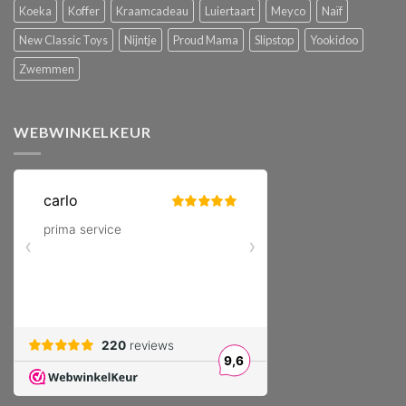
Koeka
Koffer
Kraamcadeau
Luiertaart
Meyco
Naïf
New Classic Toys
Nijntje
Proud Mama
Slipstop
Yookidoo
Zwemmen
WEBWINKELKEUR