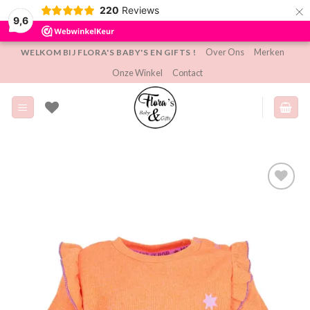
×
220
Reviews
9,6
Ga
Over Ons
Merken
WELKOM BIJ FLORA'S BABY'S EN GIFTS !
naar
Onze Winkel
Contact
inhoud
Toevoegen
aan
verlanglijst