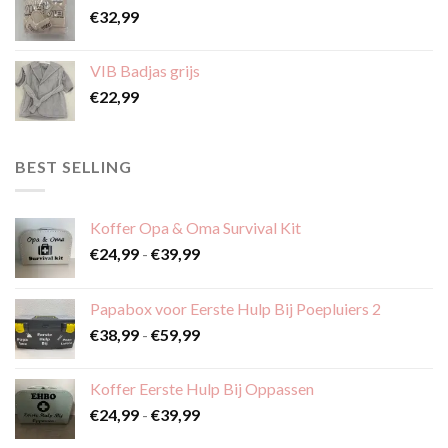
de
productpagina
€
32,99
productpagina
VIB Badjas grijs
€
22,99
BEST SELLING
Koffer Opa & Oma Survival Kit
Prijsklasse:
€
24,99
-
€
39,99
€24,99
tot
Papabox voor Eerste Hulp Bij Poepluiers 2
€39,99
Prijsklasse:
€
38,99
-
€
59,99
€38,99
tot
Koffer Eerste Hulp Bij Oppassen
€59,99
Prijsklasse:
€
24,99
-
€
39,99
€24,99