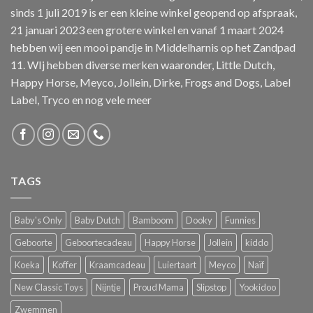
sinds 1 juli 2019 is er een kleine winkel geopend op afspraak,
21 januari 2023 een grotere winkel en vanaf 1 maart 2024
hebben wij een mooi pandje in Middelharnis op het Zandpad
11. WIj hebben diverse merken waaronder, Little Dutch,
Happy Horse, Meyco, Jollein, Dirke, Frogs and Dogs, Label
Label, Tryco en nog vele meer
TAGS
Baby's Only
Baby Dutch
Bamboom
Dooky
Funnies
Geboorte
Geboortecadeau
Happy Horse
Jollein
kiddo
Koeka
Koffer
Kraamcadeau
Luiertaart
Meyco
Naïf
New Classic Toys
Nijntje
Proud Mama
Slipstop
Yookidoo
Zwemmen