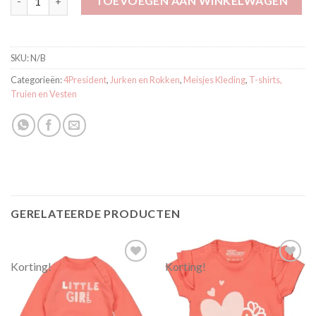
TOEVOEGEN AAN WINKELWAGEN
SKU:
N/B
Categorieën:
4President
,
Jurken en Rokken
,
Meisjes Kleding
,
T-shirts,
Truien en Vesten
GERELATEERDE PRODUCTEN
Korting!
Korting!
Toevoegen
Toevoegen
aan
aan