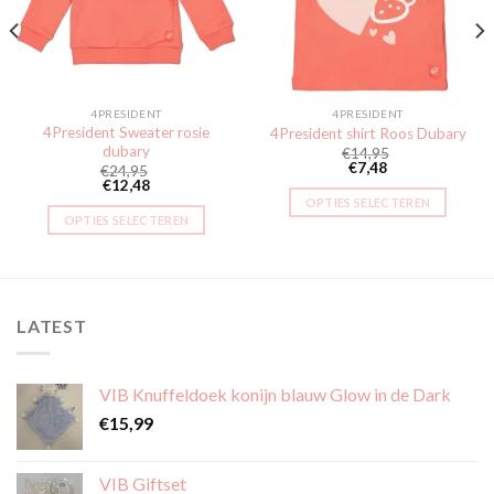
verlanglijst
verlanglijst
4PRESIDENT
4PRESIDENT
4President Sweater rosie
4President shirt Roos Dubary
dubary
€
14,95
€
7,48
€
24,95
€
12,48
OPTIES SELECTEREN
OPTIES SELECTEREN
Dit
Dit
product
product
heeft
heeft
meerdere
meerdere
variaties.
LATEST
variaties.
Deze
Deze
optie
optie
kan
VIB Knuffeldoek konijn blauw Glow in de Dark
kan
gekozen
€
15,99
gekozen
worden
worden
op
op
VIB Giftset
de