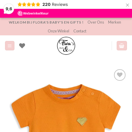
×
220
Reviews
9,6
Ga
Over Ons
Merken
WELKOM BIJ FLORA'S BABY'S EN GIFTS !
naar
Onze Winkel
Contact
inhoud
Toevoegen
aan
verlanglijst