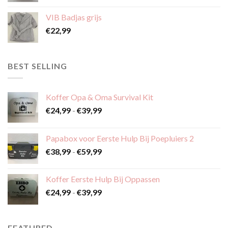
VIB Badjas grijs
€
22,99
BEST SELLING
Koffer Opa & Oma Survival Kit
Prijsklasse:
€
24,99
-
€
39,99
€24,99
tot
Papabox voor Eerste Hulp Bij Poepluiers 2
€39,99
Prijsklasse:
€
38,99
-
€
59,99
€38,99
tot
Koffer Eerste Hulp Bij Oppassen
€59,99
Prijsklasse:
€
24,99
-
€
39,99
€24,99
tot
€39,99
FEATURED