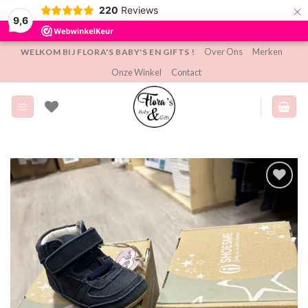
×
220
Reviews
9,6
Ga
Over Ons
Merken
WELKOM BIJ FLORA'S BABY'S EN GIFTS !
naar
Onze Winkel
Contact
inhoud
Toevoegen
aan
verlanglijst