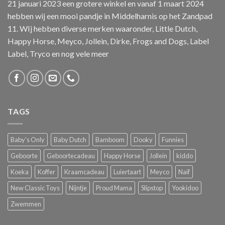
21 januari 2023 een grotere winkel en vanaf 1 maart 2024
hebben wij een mooi pandje in Middelharnis op het Zandpad
11. WIj hebben diverse merken waaronder, Little Dutch,
Happy Horse, Meyco, Jollein, Dirke, Frogs and Dogs, Label
Label, Tryco en nog vele meer
TAGS
Baby's Only
Baby Dutch
Bamboom
Dooky
Funnies
Geboorte
Geboortecadeau
Happy Horse
Jollein
kiddo
Koeka
Koffer
Kraamcadeau
Luiertaart
Meyco
Naïf
New Classic Toys
Nijntje
Proud Mama
Slipstop
Yookidoo
Zwemmen