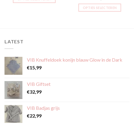
Dit
OPTIES SELECTEREN
product
Dit
heeft
product
meerdere
heeft
variaties.
meerdere
Deze
variaties.
LATEST
optie
Deze
kan
optie
gekozen
kan
VIB Knuffeldoek konijn blauw Glow in de Dark
worden
gekozen
€
15,99
op
worden
de
op
productpagina
de
VIB Giftset
productpagina
€
32,99
VIB Badjas grijs
€
22,99