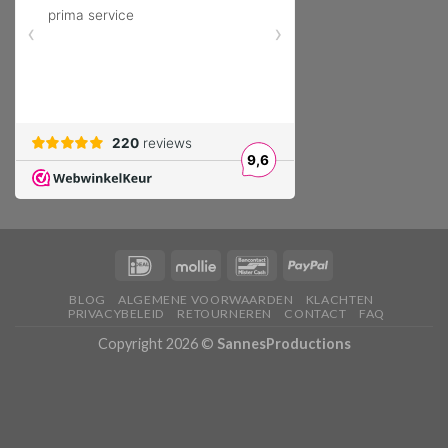
BLOG
ALGEMENE VOORWAARDEN
KLACHTEN
PRIVACYBELEID
RETOURNEREN
CONTACT
FAQ
Copyright 2026 ©
SannesProductions