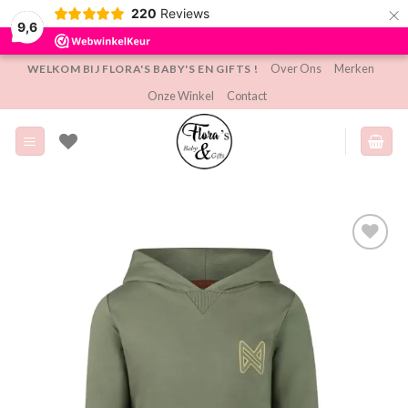
×
220
Reviews
9,6
Ga
Over Ons
Merken
WELKOM BIJ FLORA'S BABY'S EN GIFTS !
naar
Onze Winkel
Contact
inhoud
Toevoegen
aan
verlanglijst