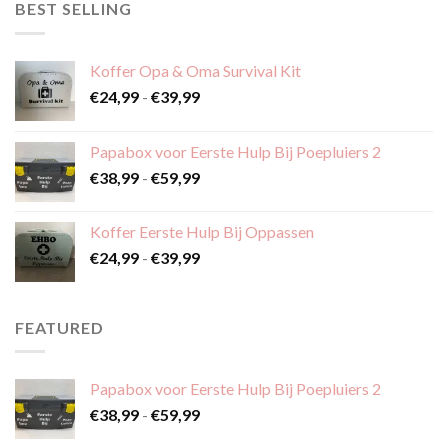
BEST SELLING
Koffer Opa & Oma Survival Kit
Prijsklasse:
€
24,99
-
€
39,99
€24,99
tot
Papabox voor Eerste Hulp Bij Poepluiers 2
€39,99
Prijsklasse:
€
38,99
-
€
59,99
€38,99
tot
Koffer Eerste Hulp Bij Oppassen
€59,99
Prijsklasse:
€
24,99
-
€
39,99
€24,99
tot
€39,99
FEATURED
Papabox voor Eerste Hulp Bij Poepluiers 2
Prijsklasse:
€
38,99
-
€
59,99
€38,99