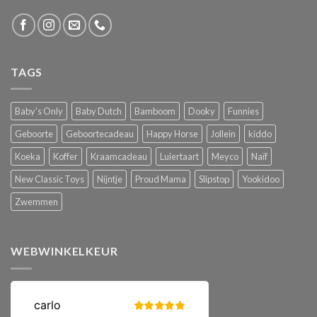
TAGS
Baby's Only
Baby Dutch
Bamboom
Dooky
Funnies
Geboorte
Geboortecadeau
Happy Horse
Jollein
kiddo
Koeka
Koffer
Kraamcadeau
Luiertaart
Meyco
Naïf
New Classic Toys
Nijntje
Proud Mama
Slipstop
Yookidoo
Zwemmen
WEBWINKELKEUR