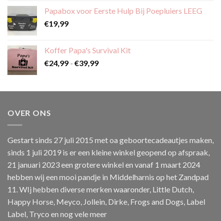
tot
Papabox voor Eerste Hulp Bij Poepluiers LEEG
€59,99
€
19,99
Koffer Papa's Survival Kit
Prijsklasse:
€
24,99
-
€
39,99
€24,99
tot
€39,99
OVER ONS
Gestart sinds 27 juli 2015 met oa geboortecadeautjes maken,
sinds 1 juli 2019 is er een kleine winkel geopend op afspraak,
21 januari 2023 een grotere winkel en vanaf 1 maart 2024
hebben wij een mooi pandje in Middelharnis op het Zandpad
11. WIj hebben diverse merken waaronder, Little Dutch,
Happy Horse, Meyco, Jollein, Dirke, Frogs and Dogs, Label
Label, Tryco en nog vele meer