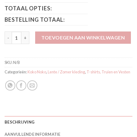
TOTAAL OPTIES:
BESTELLING TOTAAL:
Koko Noko Sweater Green O56882-37 aantal
TOEVOEGEN AAN WINKELWAGEN
SKU:
N/B
Categorieën:
Koko Noko
,
Lente / Zomer kleding
,
T-shirts, Truien en Vesten
BESCHRIJVING
AANVULLENDE INFORMATIE