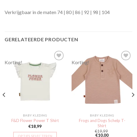
Verkrijgbaar in de maten 74 | 80 | 86 | 92 | 98 | 104
GERELATEERDE PRODUCTEN
Korting!
Korting!
Toevoegen
Toevoegen
aan
aan
verlanglijst
verlanglijst
BABY KLEDING
BABY KLEDING
Frogs and Dogs Schelp T-
F&D Flower Power T Shirt
Shirt
€
18,99
€
19,99
€
10,00
OPTIES SELECTEREN