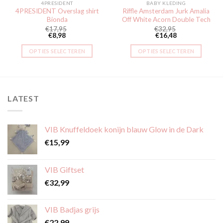
4PRESIDENT
BABY KLEDING
4PRESIDENT Overslag shirt
Riffle Amsterdam Jurk Amalia
Bionda
Off White Acorn Double Tech
€
17,95
€
32,95
€
8,98
€
16,48
OPTIES SELECTEREN
OPTIES SELECTEREN
Dit
Dit
product
product
heeft
heeft
meerdere
meerdere
LATEST
variaties.
variaties.
Deze
Deze
optie
optie
VIB Knuffeldoek konijn blauw Glow in de Dark
kan
kan
€
15,99
gekozen
gekozen
worden
worden
op
op
VIB Giftset
de
de
€
32,99
productpagina
productpagina
VIB Badjas grijs
€
22,99