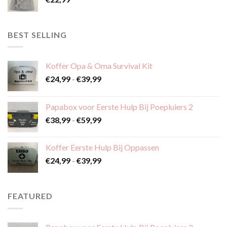
BEST SELLING
Koffer Opa & Oma Survival Kit
Prijsklasse:
€
24,99
-
€
39,99
€24,99
tot
Papabox voor Eerste Hulp Bij Poepluiers 2
€39,99
Prijsklasse:
€
38,99
-
€
59,99
€38,99
tot
Koffer Eerste Hulp Bij Oppassen
€59,99
Prijsklasse:
€
24,99
-
€
39,99
€24,99
tot
€39,99
FEATURED