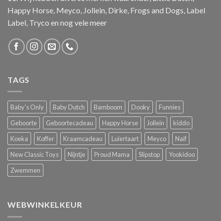
Happy Horse, Meyco, Jollein, Dirke, Frogs and Dogs, Label
Label, Tryco en nog vele meer
TAGS
Baby's Only
Baby Dutch
Bamboom
Dooky
Funnies
Geboorte
Geboortecadeau
Happy Horse
Jollein
kiddo
Koeka
Koffer
Kraamcadeau
Luiertaart
Meyco
Naïf
New Classic Toys
Nijntje
Proud Mama
Slipstop
Yookidoo
Zwemmen
WEBWINKELKEUR