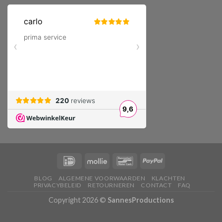
BLOG
ALGEMENE VOORWAARDEN
KLACHTEN
PRIVACYBELEID
RETOURNEREN
CONTACT
FAQ
Copyright 2026 ©
SannesProductions