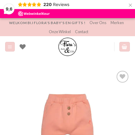
×
220
Reviews
9,6
Ga
Over Ons
Merken
WELKOM BIJ FLORA'S BABY'S EN GIFTS !
naar
Onze Winkel
Contact
inhoud
Toevoegen
aan
verlanglijst