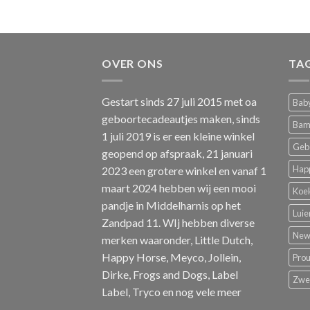
OVER ONS
TA
Gestart sinds 27 juli 2015 met oa
Baby
geboortecadeautjes maken, sinds
Bam
1 juli 2019 is er een kleine winkel
Geb
geopend op afspraak, 21 januari
Hap
2023 een grotere winkel en vanaf 1
maart 2024 hebben wij een mooi
Koe
pandje in Middelharnis op het
Luie
Zandpad 11. WIj hebben diverse
New 
merken waaronder, Little Dutch,
Happy Horse, Meyco, Jollein,
Pro
Dirke, Frogs and Dogs, Label
Zw
Label, Tryco en nog vele meer