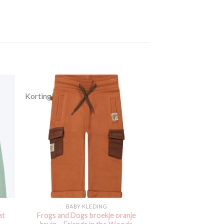
Korting!
gen
Toevoegen
aan
jst
verlanglijst
BABY KLEDING
at
Frogs and Dogs broekje oranje