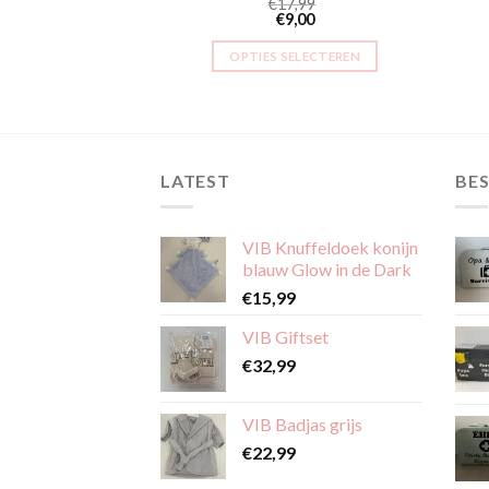
 – Wild Life
€
17,99
€
9,00
7,99
9,00
OPTIES SELECTEREN
SELECTEREN
Dit
Dit
product
product
heeft
heeft
meerdere
meerdere
LATEST
BES
variaties.
variaties.
Deze
Deze
optie
VIB Knuffeldoek konijn
optie
kan
blauw Glow in de Dark
kan
gekozen
€
15,99
gekozen
worden
worden
op
VIB Giftset
op
de
€
32,99
de
productpagina
productpagina
VIB Badjas grijs
€
22,99