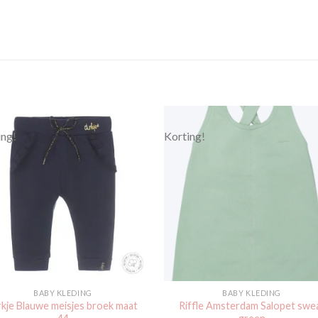
ing!
Korting!
Toevoegen
Toevoe
aan
aan
verlanglijst
verlangli
BABY KLEDING
BABY KLEDING
rkje Blauwe meisjes broek maat
Riffle Amsterdam Salopet swe