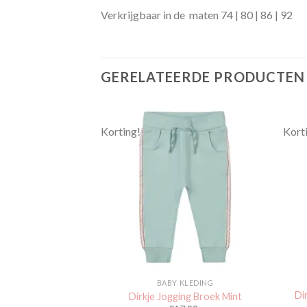
Verkrijgbaar in de maten 74 | 80 | 86 | 92
GERELATEERDE PRODUCTEN
Korting!
Kort
Toevoegen
Toevoegen
aan
aan
verlanglijst
verlanglijst
KLEDING
BABY KLEDING
Flair Broek Ruit –
Di
Dirkje Jogging Broek Mint