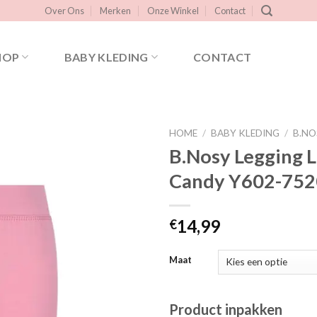
Over Ons
Merken
Onze Winkel
Contact
HOP
BABY KLEDING
CONTACT
HOME
/
BABY KLEDING
/
B.NO
B.Nosy Legging L
Candy Y602-752
Toevoegen
aan
verlanglijst
14,99
€
Maat
Product inpakken