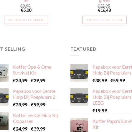
44
green
€
9,99
€
32,95
€
5,00
€
16,48
OPTIES SELECTEREN
OPTIES SELECTEREN
Dit
Dit
product
product
heeft
heeft
meerdere
meerdere
T SELLING
FEATURED
variaties.
variaties.
Deze
Deze
Koffer Opa & Oma
Papabox voor Eers
optie
optie
Survival Kit
Hulp Bij Poepluiers
kan
kan
Prijsklasse:
Pri
€
24,99
-
€
39,99
€
38,99
-
€
59,99
gekozen
gekozen
€24,99
€38
worden
worden
Papabox voor Eerste
Papabox voor Eers
tot
tot
op
op
Hulp Bij Poepluiers 2
Hulp Bij Poepluiers
€39,99
€59
de
de
LEEG
Prijsklasse:
€
38,99
-
€
59,99
productpagina
productpagina
€38,99
€
19,99
Koffer Eerste Hulp Bij
tot
Oppassen
Koffer Papa's Survi
€59,99
Kit
Prijsklasse:
€
24,99
-
€
39,99