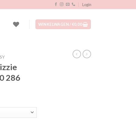
Login
WINKELWAGEN /
€
0,00
SY
izzie
0 286