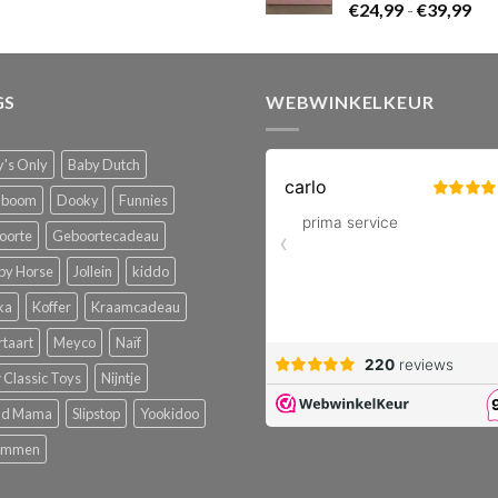
Pri
€24,99
€
24,99
-
€
39,99
€24
tot
tot
€39,99
€39
GS
WEBWINKELKEUR
's Only
Baby Dutch
boom
Dooky
Funnies
oorte
Geboortecadeau
py Horse
Jollein
kiddo
ka
Koffer
Kraamcadeau
rtaart
Meyco
Naïf
Classic Toys
Nijntje
ud Mama
Slipstop
Yookidoo
emmen